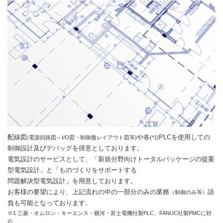
配線図
や各
PLCを使用しての
(電源回路図～I/O図・制御盤レイアウト図等)
(*1)
制御設計及びデバッグを得意としております。
電気設計のサービスとして、「新規分野向けトータルパッケージの提案
型電気設計」と「ものづくりをサポートする
問題解決型電気設計」を用意しております。
お客様の要望により、上記流れの中の一部分のみの業務
請
（制御のみ等）
負も可能となっております。
※1 三菱・オムロン・キーエンス・横河・富士電機社製PLC、FANUC社製PMCに対
応